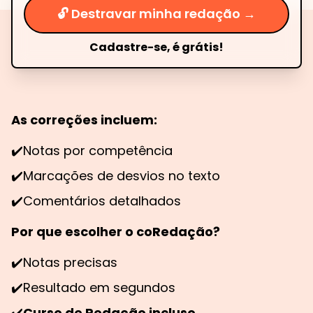
🔓 Destravar minha redação →
Cadastre-se, é grátis!
As correções incluem:
✔️
Notas por competência
✔️
Marcações de desvios no texto
✔️
Comentários detalhados
Por que escolher o coRedação?
✔️
Notas precisas
✔️
Resultado em segundos
✔️
Curso de Redação incluso