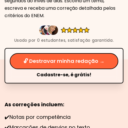
segundos ao invés de dias. Escolha um tema,
escreva e receba uma correção detalhada pelos
critérios do ENEM.
Usado por
0
estudantes, satisfação garantida.
🔓 Destravar minha redação →
Cadastre-se, é grátis!
As correções incluem:
✔️
Notas por competência
✔️
Marcações de desvios no texto