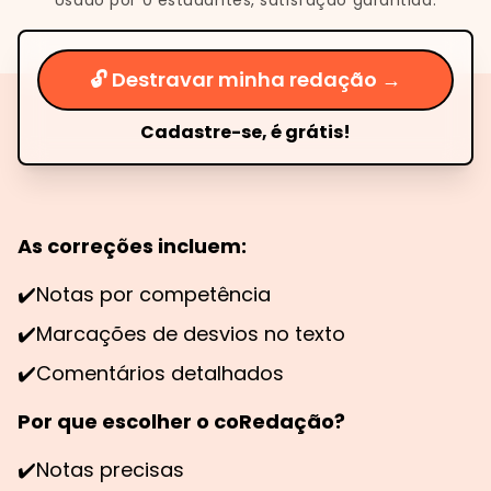
Usado por
0
estudantes, satisfação garantida.
🔓 Destravar minha redação →
Cadastre-se, é grátis!
As correções incluem:
✔️
Notas por competência
✔️
Marcações de desvios no texto
✔️
Comentários detalhados
Por que escolher o coRedação?
✔️
Notas precisas