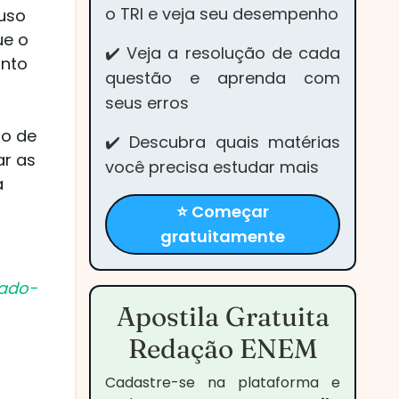
o TRI e veja seu desempenho
 uso
ue o
✔️ Veja a resolução de cada
anto
questão e aprenda com
seus erros
to de
✔️ Descubra quais matérias
ar as
você precisa estudar mais
à
⭐ Começar
gratuitamente
tado-
Apostila Gratuita
Redação ENEM
Cadastre-se na plataforma e