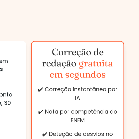
Correção de
 em
redação
gratuita
a
em segundos
✔️ Correção instantânea por
ponto
IA
, 30
✔️ Nota por competência do
ENEM
✔️ Deteção de desvios no