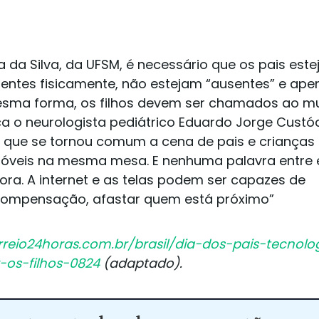
 da Silva, da UFSM, é necessário que os pais est
entes fisicamente, não estejam “ausentes” e ape
 mesma forma, os filhos devem ser chamados ao 
ca o neurologista pediátrico Eduardo Jorge Custó
ica que se tornou comum a cena de pais e crianças 
móveis na mesma mesa. E nenhuma palavra entre e
a. A internet e as telas podem ser capazes de
 compensação, afastar quem está próximo”
reio24horas.com.br/brasil/dia-dos-pais-tecnolo
os-filhos-0824
(adaptado).