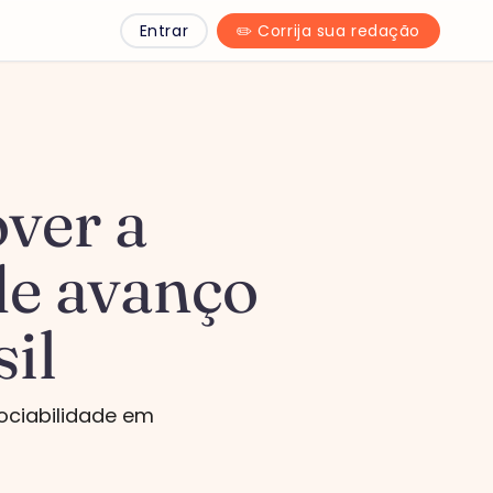
Entrar
✏️ Corrija sua redação
ver a
de avanço
il
ociabilidade em