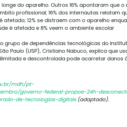
o longe do aparelho. Outros 16% apontaram que o
bito profissional; 16% dos internautas relatam q
é afetado; 12% se distraem com o aparelho enqu
úde é afetada e 8% veem o ambiente escolar
 grupo de dependências tecnológicas do Institu
 São Paulo (USP), Cristiano Nabuco, explica que us
ilimitada e descontrolada pode acarretar danos 
v.br/mdh/pt-
ovembro/governo-federal-propoe-24h-desconec
rado-de-tecnologias-digitais
(adaptado).