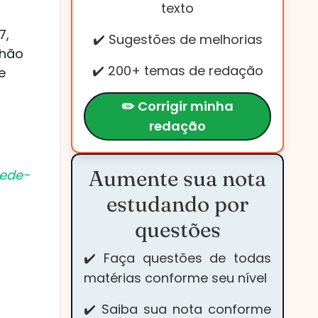
texto
7,
✔️ Sugestões de melhorias
lhão
✔️ 200+ temas de redação
e
✏️ Corrigir minha
redação
Aumente sua nota
rede-
estudando por
questões
✔️ Faça questões de todas
matérias conforme seu nível
✔️ Saiba sua nota conforme