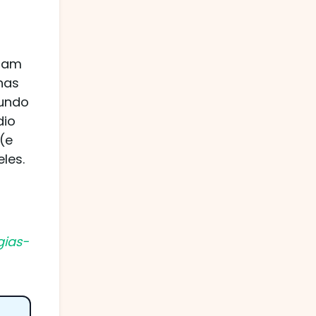
ejam
nas
mundo
dio
(e
les.
gias-