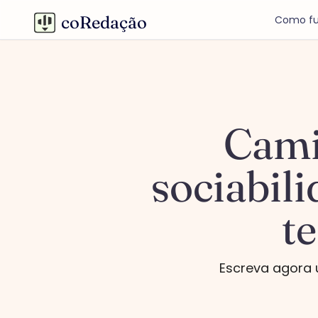
coRedação
Como fu
Cami
sociabil
t
Escreva agora 