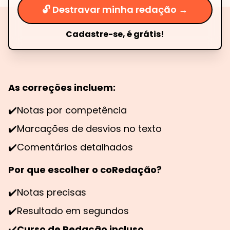
🔓 Destravar minha redação →
Cadastre-se, é grátis!
As correções incluem:
✔️
Notas por competência
✔️
Marcações de desvios no texto
✔️
Comentários detalhados
Por que escolher o coRedação?
✔️
Notas precisas
✔️
Resultado em segundos
✔️
Curso de Redação incluso