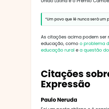
União Latina e o Prêmio Camõe
“Um povo que lê nunca será um p
As citações acima podem ser 
educação, como
o problema d
educação rural
e
a questão do
Citações sobr
Expressão
Paulo Neruda