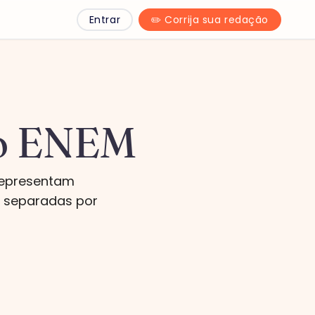
Entrar
✏️ Corrija sua redação
do ENEM
representam
s separadas por