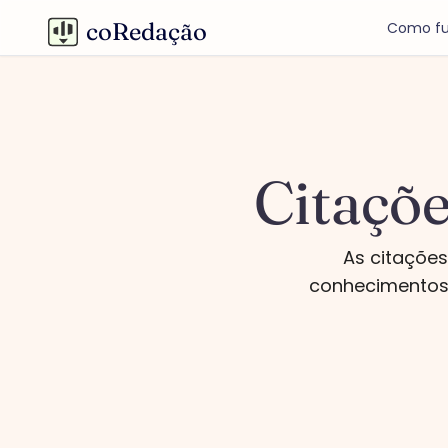
coRedação
Como fu
Citaçõ
As citaçõe
conhecimentos 