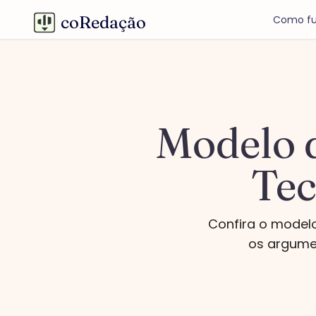
coRedação
Como fu
Modelo d
Tec
Confira o model
os argumen