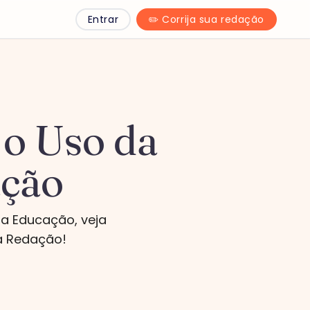
Entrar
✏️ Corrija sua redação
 o Uso da
ação
a Educação, veja
na Redação!